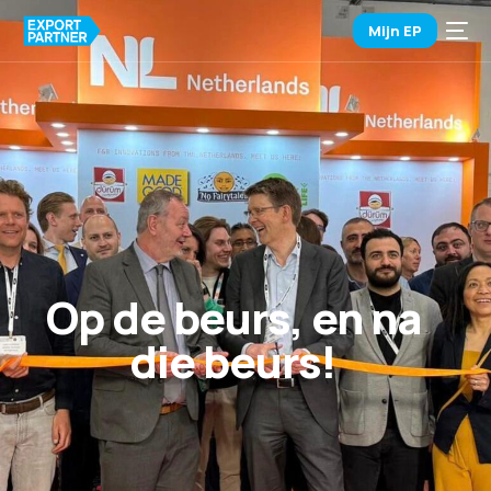
Mijn EP
Op de beurs, en na
die beurs!