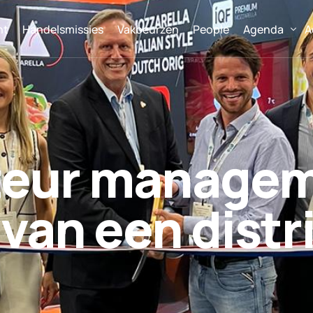
nt
Handelsmissies
Vakbeurzen
People
Agenda
A
Vakbeurzen
Handelsmissi
uteur manage
van een distr