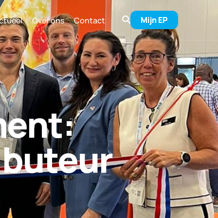
Mijn EP
ctueel
Over ons
Contact
es
ment:
ibuteur